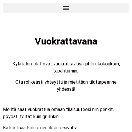
Tarvaisten Kylätalo
Vuokrattavana
Kylätalon
tilat
ovat vuokrattavissa juhliin, kokouksiin,
tapahtumiin.
Ota rohkeasti yhteyttä ja mietitään tilatarpeenne
yhdessä!
Meiltä saat vuokrattua omaan tilaisuuteesi niin penkit,
pöydät, teltat kuin grillinkin.
Katso lisää
Kalustovuokraus
-sivulta