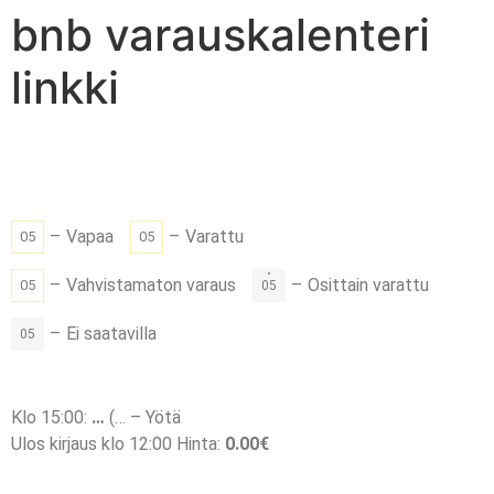
bnb varauskalenteri
linkki
–
Vapaa
–
Varattu
05
05
·
–
Vahvistamaton varaus
–
Osittain varattu
05
05
–
Ei saatavilla
05
Klo 15:00:
…
(
…
– Yötä
Ulos kirjaus klo 12:00 Hinta:
0.00
€