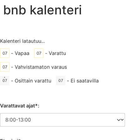
bnb kalenteri
Kalenteri latautuu...
-
Vapaa
-
Varattu
07
07
-
Vahvistamaton varaus
07
·
-
Osittain varattu
-
Ei saatavilla
07
07
Varattavat ajat*: